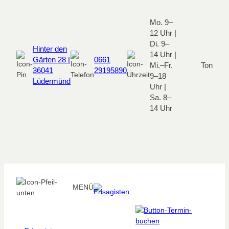
Mo. 9–
12 Uhr |
Di. 9–
Hinter den
14 Uhr |
Gärten 28 |
0661
Mi.–Fr.
Ton
36041
29195890
9–18
Lüdermünd
Uhr |
Sa. 8–
14 Uhr
MENÜ